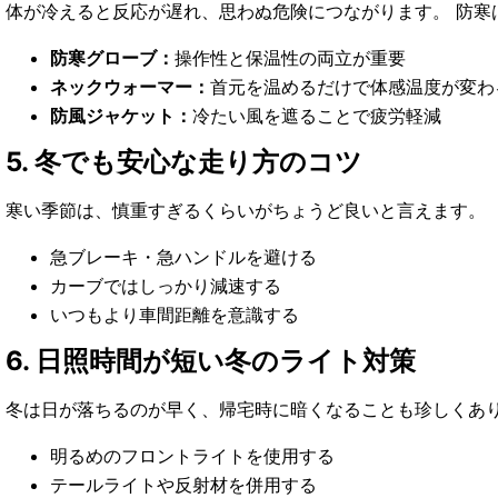
体が冷えると反応が遅れ、思わぬ危険につながります。 防寒
防寒グローブ：
操作性と保温性の両立が重要
ネックウォーマー：
首元を温めるだけで体感温度が変わ
防風ジャケット：
冷たい風を遮ることで疲労軽減
5. 冬でも安心な走り方のコツ
寒い季節は、慎重すぎるくらいがちょうど良いと言えます。
急ブレーキ・急ハンドルを避ける
カーブではしっかり減速する
いつもより車間距離を意識する
6. 日照時間が短い冬のライト対策
冬は日が落ちるのが早く、帰宅時に暗くなることも珍しくあ
明るめのフロントライトを使用する
テールライトや反射材を併用する