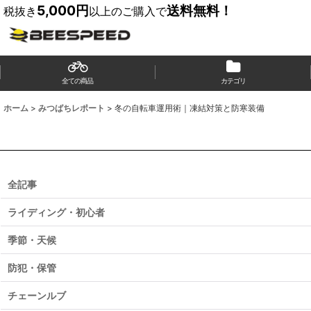
5,000円
送料無料！
税抜き
以上のご購入で
全ての商品
カテゴリ
ホーム
>
みつばちレポート
>
冬の自転車運用術｜凍結対策と防寒装備
全記事
ライディング・初心者
季節・天候
防犯・保管
チェーンルブ