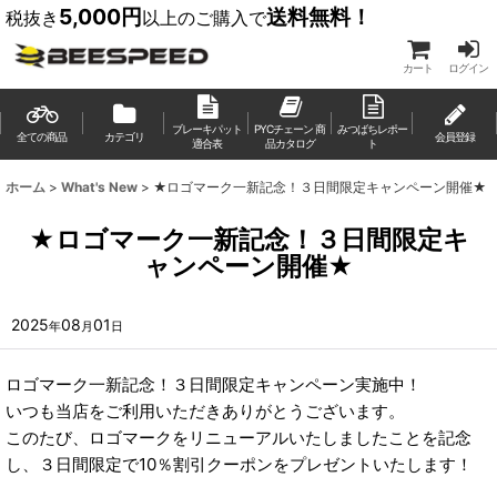
5,000円
送料無料！
税抜き
以上のご購入で
カート
ログイン
ブレーキパット
PYCチェーン 商
みつばちレポー
全ての商品
カテゴリ
会員登録
適合表
品カタログ
ト
ホーム
>
What's New
>
★ロゴマーク一新記念！３日間限定キャンペーン開催★
★ロゴマーク一新記念！３日間限定キ
ャンペーン開催★
2025
08
01
年
月
日
ロゴマーク一新記念！３日間限定キャンペーン実施中！
いつも当店をご利用いただきありがとうございます。
このたび、ロゴマークをリニューアルいたしましたことを記念
し、３日間限定で10％割引クーポンをプレゼントいたします！