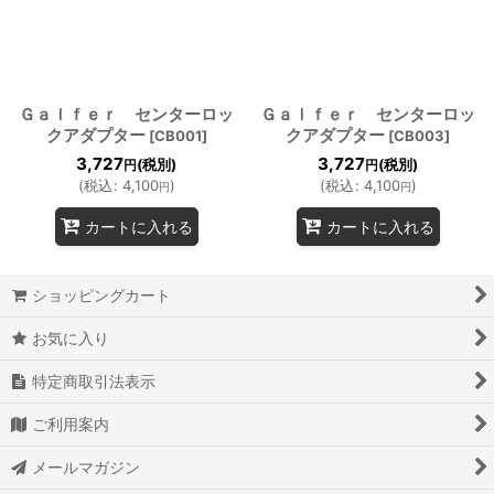
絞り込む
Ｇａｌｆｅｒ センターロッ
Ｇａｌｆｅｒ センターロッ
クアダプター
クアダプター
[
CB001
]
[
CB003
]
3,727
3,727
(税別)
(税別)
円
円
(
税込
:
4,100
)
(
税込
:
4,100
)
円
円
カートに入れる
カートに入れる
ショッピングカート
お気に入り
特定商取引法表示
ご利用案内
メールマガジン