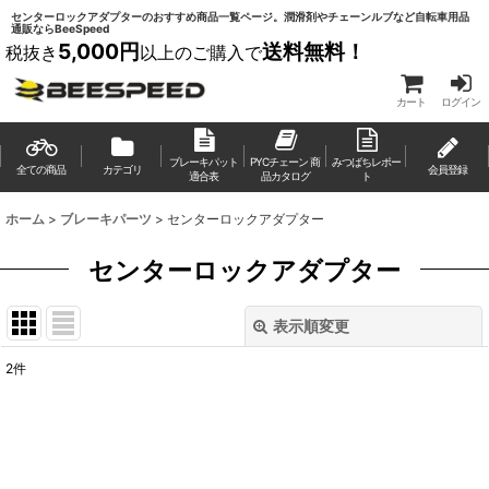
センターロックアダプターのおすすめ商品一覧ページ。潤滑剤やチェーンルブなど自転車用品
通販ならBeeSpeed
5,000円
送料無料！
税抜き
以上のご購入で
カート
ログイン
ブレーキパット
PYCチェーン 商
みつばちレポー
全ての商品
カテゴリ
会員登録
適合表
品カタログ
ト
ホーム
>
ブレーキパーツ
>
センターロックアダプター
センターロックアダプター
表示順変更
閉じる
2
件
表示数
:
並び順
: