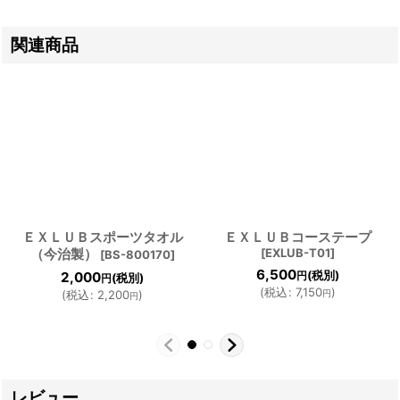
関連商品
ＥＸＬＵＢスポーツタオル
ＥＸＬＵＢコーステープ
（今治製）
[
EXLUB-T01
]
[
BS-800170
]
6,500
(税別)
2,000
円
(税別)
円
(
税込
:
7,150
)
(
税込
:
2,200
)
円
円
レビュー