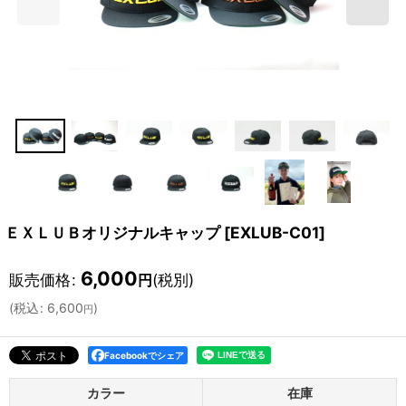
ＥＸＬＵＢオリジナルキャップ
[
EXLUB-C01
]
6,000
販売価格
:
(税別)
円
(
税込
:
6,600
)
円
Facebookでシェア
カラー
在庫