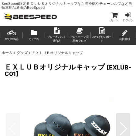
BeeSpeed限定ＥＸＬＵＢオリジナルキャップなら潤滑剤やチェーンルブなど自
転車用品通販のBeeSpeed
カート
ログイン
ブレーキパット
PYCチェーン 商
みつばちレポー
全ての商品
カテゴリ
会員登録
適合表
品カタログ
ト
ホーム
>
グッズ
>
ＥＸＬＵＢオリジナルキャップ
ＥＸＬＵＢオリジナルキャップ
[
EXLUB-
C01
]