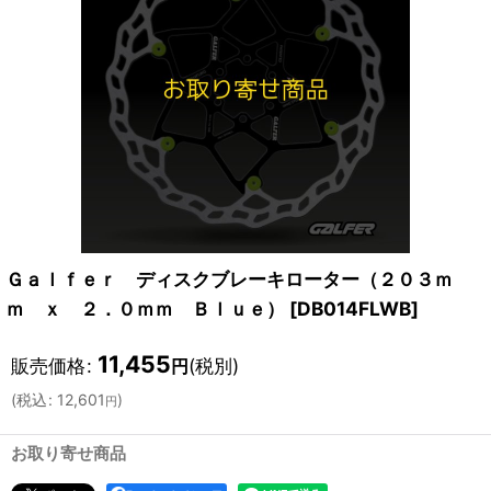
Ｇａｌｆｅｒ ディスクブレーキローター（２０３ｍ
ｍ ｘ ２．０ｍｍ Ｂｌｕｅ）
[
DB014FLWB
]
11,455
販売価格
:
(税別)
円
(
税込
:
12,601
)
円
お取り寄せ商品